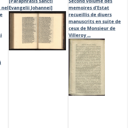
[Paraphrasis sancti
Second volume des
 nel
Evangelii Johannei]
memoires d'Estat
Le
recueillis de diuers
manuscrits en suite de
ceux de Monsieur de
i
Villeroy ...
i