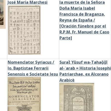
José María Marchesi
la muerte de la Señora
Doña María Isabel
Francisca de Braganza,
Reyna de España /
[Oración fúnebre por el
R.P.M. Fr. Manuel de Caso
Parte]
Nomenclator Syriacus /
Suraẗ Yūsuf wa-Tahaǧǧī
Io. Baptistae Ferrarii
al-ʿarab = Historia Ioseph
Senensis e Societate Iesu
Patriarchae, ex Alcorano
Arabicè