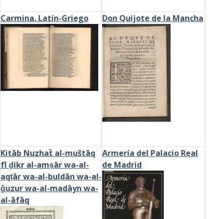
Carmina. Latín-Griego
Don Quijote de la Mancha
s
Kitāb Nuzhaẗ al-muštāq
Armería del Palacio Real
fī ḏikr al-amṣār wa-al-
de Madrid
aqṭār wa-al-buldān wa-al-
ǧuzur wa-al-madāyn wa-
al-āfāq