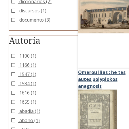
diccionarios
(2)
discursos
(1)
documento
(3)
Autoría
1100
(1)
1166
(1)
Omerou Ilias : he tes
1547
(1)
autes polyplokos
1584
(1)
anagnosis
1616
(1)
1655
(1)
abadia
(1)
abano
(1)