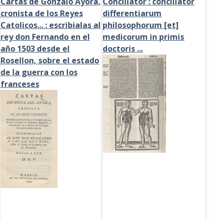
Cartas de Gonzalo Ayora,
Conciliator : conciliator
cronista de los Reyes
differentiarum
Catolicos... : escribialas al
philosophorum [et]
rey don Fernando en el
medicorum in primis
año 1503 desde el
doctoris ...
Rosellon, sobre el estado
de la guerra con los
franceses