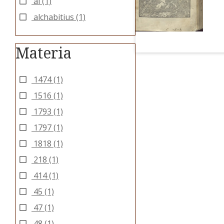
al
(1)
alchabitius
(1)
Materia
1474
(1)
1516
(1)
1793
(1)
1797
(1)
1818
(1)
218
(1)
414
(1)
45
(1)
47
(1)
48
(1)