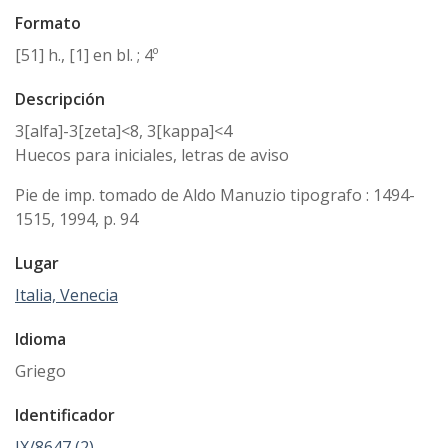
Formato
[51] h., [1] en bl. ; 4º
Descripción
3[alfa]-3[zeta]<8, 3[kappa]<4
Huecos para iniciales, letras de aviso
Pie de imp. tomado de Aldo Manuzio tipografo : 1494-
1515, 1994, p. 94
Lugar
Italia, Venecia
Idioma
Griego
Identificador
IX/8647 (2)