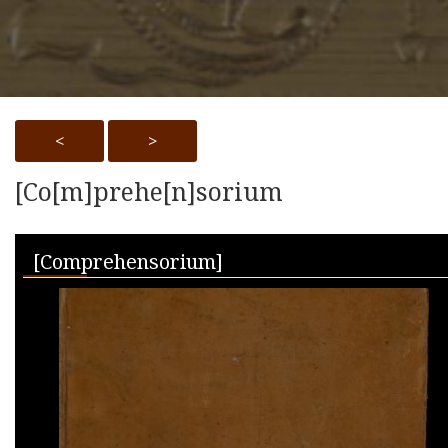
<
>
[Co[m]prehe[n]sorium
Skip to downloads and alternative formats
Media Viewer
[Comprehensorium]