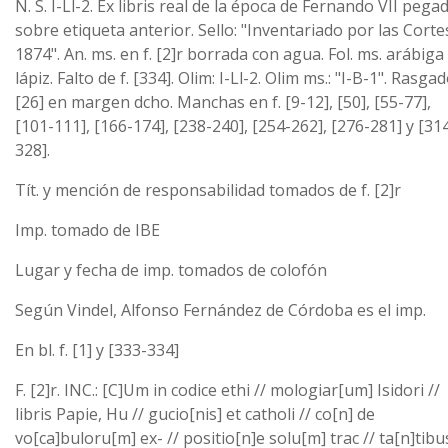
N. S. I-Ll-2. Ex libris real de la época de Fernando VII pega
sobre etiqueta anterior. Sello: "Inventariado por las Corte
1874". An. ms. en f. [2]r borrada con agua. Fol. ms. arábiga
lápiz. Falto de f. [334]. Olim: I-Ll-2. Olim ms.: "I-B-1". Rasgad
[26] en margen dcho. Manchas en f. [9-12], [50], [55-77],
[101-111], [166-174], [238-240], [254-262], [276-281] y [31
328].
Tít. y mención de responsabilidad tomados de f. [2]r
Imp. tomado de IBE
Lugar y fecha de imp. tomados de colofón
Según Vindel, Alfonso Fernández de Córdoba es el imp.
En bl. f. [1] y [333-334]
F. [2]r. INC.: [C]Um in codice ethi // mologiar[um] Isidori //
libris Papie, Hu // gucio[nis] et catholi // co[n] de
vo[ca]buloru[m] ex- // positio[n]e solu[m] trac // ta[n]tibu