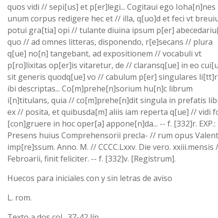
quos vidi // sepi[us] et p[er]legi... Cogitaui ego Ioha[n]nes 
unum corpus redigere hec et // illa, q[uo]d et feci vt breui
potui gra[tia] opi // tulante diuina ipsum p[er] abecedariu
quo // ad omnes litteras, disponendo, r[e]secans // plura
q[ue] no[n] tangebant, ad expositionem // vocabuli vt
p[ro]lixitas op[er]is vitaretur, de // claransq[ue] in eo cui[
sit generis quodq[ue] vo // cabulum p[er] singulares li[tt]
ibi descriptas... Co[m]prehe[n]sorium hu[n]c librum
i[n]titulans, quia // co[m]prehe[n]dit singula in prefatis lib
ex // posita, et quibusda[m] aliis iam reperta q[ue] // vidi 
[con]gruere in hoc oper[a] appone[n]da... -- f. [332]r. EXP.:
Presens huius Comprehensorii precla- // rum opus Valent
imp[re]ssum. Anno. M. // CCCC.Lxxv. Die vero. xxiii.mensis /
Febroarii, finit feliciter. -- f. [332]v. [Registrum].
Huecos para iniciales con y sin letras de aviso
L. rom.
Texto a dos col., 37-42 lín.