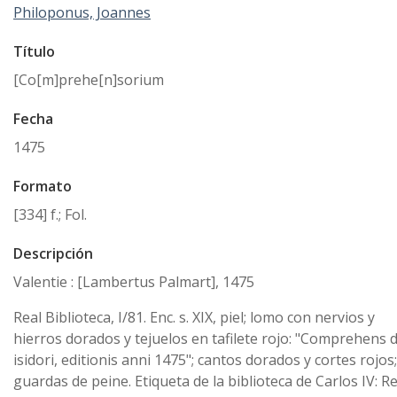
Philoponus, Joannes
Título
[Co[m]prehe[n]sorium
Fecha
1475
Formato
[334] f.; Fol.
Descripción
Valentie : [Lambertus Palmart], 1475
Real Biblioteca, I/81. Enc. s. XIX, piel; lomo con nervios y
hierros dorados y tejuelos en tafilete rojo: "Comprehens d
isidori, editionis anni 1475"; cantos dorados y cortes rojos;
guardas de peine. Etiqueta de la biblioteca de Carlos IV: R