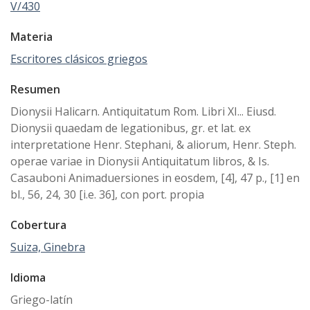
V/430
Materia
Escritores clásicos griegos
Resumen
Dionysii Halicarn. Antiquitatum Rom. Libri XI... Eiusd.
Dionysii quaedam de legationibus, gr. et lat. ex
interpretatione Henr. Stephani, & aliorum, Henr. Steph.
operae variae in Dionysii Antiquitatum libros, & Is.
Casauboni Animaduersiones in eosdem, [4], 47 p., [1] en
bl., 56, 24, 30 [i.e. 36], con port. propia
Cobertura
Suiza, Ginebra
Idioma
Griego-latín