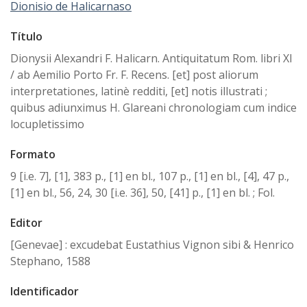
Dionisio de Halicarnaso
Título
Dionysii Alexandri F. Halicarn. Antiquitatum Rom. libri XI
/ ab Aemilio Porto Fr. F. Recens. [et] post aliorum
interpretationes, latinè redditi, [et] notis illustrati ;
quibus adiunximus H. Glareani chronologiam cum indice
locupletissimo
Formato
9 [i.e. 7], [1], 383 p., [1] en bl., 107 p., [1] en bl., [4], 47 p.,
[1] en bl., 56, 24, 30 [i.e. 36], 50, [41] p., [1] en bl. ; Fol.
Editor
[Genevae] : excudebat Eustathius Vignon sibi & Henrico
Stephano, 1588
Identificador