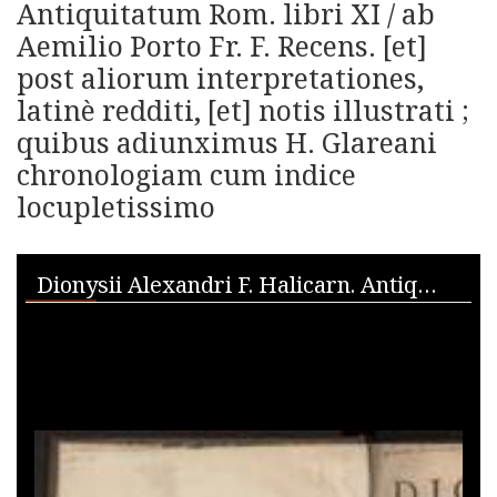
Antiquitatum Rom. libri XI / ab
Aemilio Porto Fr. F. Recens. [et]
post aliorum interpretationes,
latinè redditi, [et] notis illustrati ;
quibus adiunximus H. Glareani
chronologiam cum indice
locupletissimo
Skip to downloads and alternative formats
Media Viewer
Dionysii Alexandri F. Halicarn. Antiquitatum Rom. libri XI / ab Aemilio Porto Fr. F. Recens. [et] post aliorum interpretationes, latinè redditi, [et] notis illustrati ; quibus adiunximus H. Glareani chronologiam cum indice locupletissimo