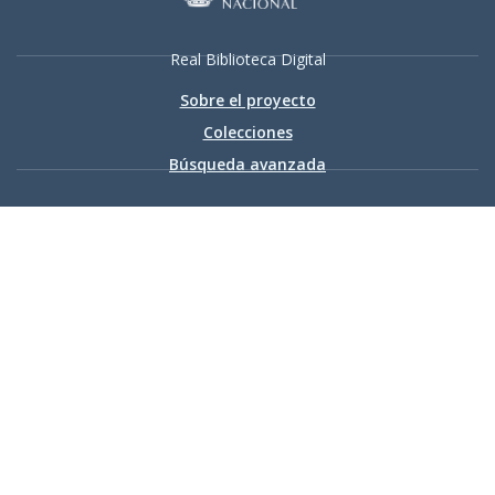
Real Biblioteca Digital
Sobre el proyecto
Colecciones
Búsqueda avanzada
Recurso electrónico dedicado a la difusión de las colecciones
digitalizadas de la Real Biblioteca
Accesibilidad
|
Aviso
legal
|
Política de privacidad
|
Política de cookies
|
Contacto