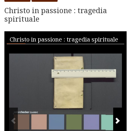
Christo in passione : tragedia
spirituale
Skip to downloads and alternative formats
Media Viewer
Christo in passione : tragedia spirituale
PREVIOUS IMAGE
NEXT