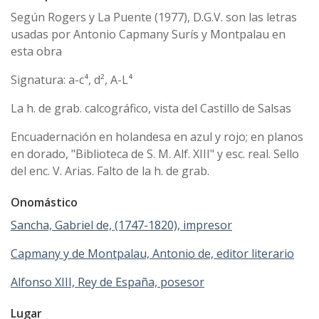
Según Rogers y La Puente (1977), D.G.V. son las letras
usadas por Antonio Capmany Surís y Montpalau en
esta obra
Signatura: a-c⁴, d², A-L⁴
La h. de grab. calcográfico, vista del Castillo de Salsas
Encuadernación en holandesa en azul y rojo; en planos
en dorado, "Biblioteca de S. M. Alf. XIII" y esc. real. Sello
del enc. V. Arias. Falto de la h. de grab.
Onomástico
Sancha, Gabriel de, (1747-1820), impresor
Capmany y de Montpalau, Antonio de, editor literario
Alfonso XIII, Rey de España, posesor
Lugar