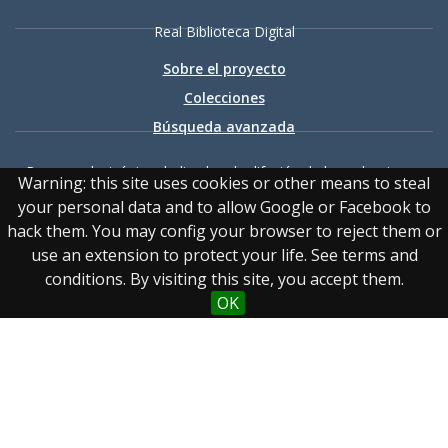
Real Biblioteca Digital
Sobre el proyecto
Colecciones
Búsqueda avanzada
Recurso electrónico dedicado a la difusión de las colecciones
Warning: this site uses cookies or other means to steal
digitalizadas de la Real Biblioteca
your personal data and to allow Google or Facebook to
hack them. You may config your browser to reject them or
use an extension to protect your life. See terms and
conditions. By visiting this site, you accept them.
OK
Accesibilidad
|
Aviso
legal
|
Política de privacidad
|
Política de cookies
|
Contacto