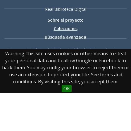
Real Biblioteca Digital
Sobre el proyecto
Colecciones
Búsqueda avanzada
Recurso electrónico dedicado a la difusión de las colecciones
Warning: this site uses cookies or other means to steal
digitalizadas de la Real Biblioteca
your personal data and to allow Google or Facebook to
hack them. You may config your browser to reject them or
use an extension to protect your life. See terms and
conditions. By visiting this site, you accept them.
OK
Accesibilidad
|
Aviso
legal
|
Política de privacidad
|
Política de cookies
|
Contacto