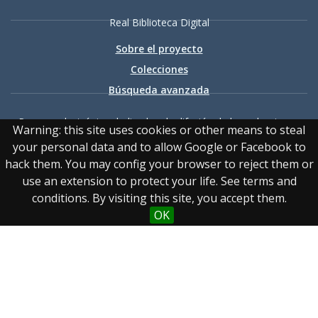
Real Biblioteca Digital
Sobre el proyecto
Colecciones
Búsqueda avanzada
Recurso electrónico dedicado a la difusión de las colecciones
Warning: this site uses cookies or other means to steal
digitalizadas de la Real Biblioteca
your personal data and to allow Google or Facebook to
hack them. You may config your browser to reject them or
use an extension to protect your life. See terms and
conditions. By visiting this site, you accept them.
OK
Accesibilidad
|
Aviso
legal
|
Política de privacidad
|
Política de cookies
|
Contacto