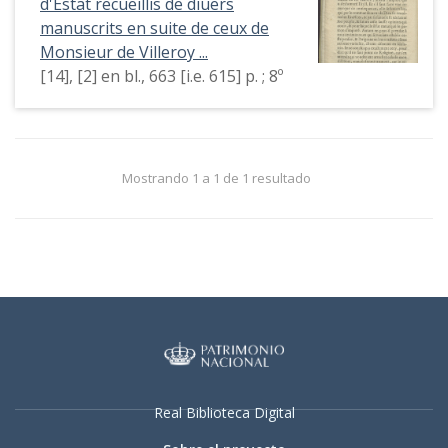
d'Estat recueillis de diuers
manuscrits en suite de ceux de
Monsieur de Villeroy ...
[14], [2] en bl., 663 [i.e. 615] p. ; 8º
Mostrando 1 a 1 de 1 resultado
Real Biblioteca Digital