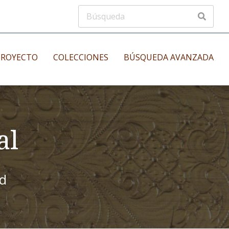
PROYECTO
COLECCIONES
BÚSQUEDA AVANZADA
s
Manuscritos musicales
nos
al
Incunables
es
id