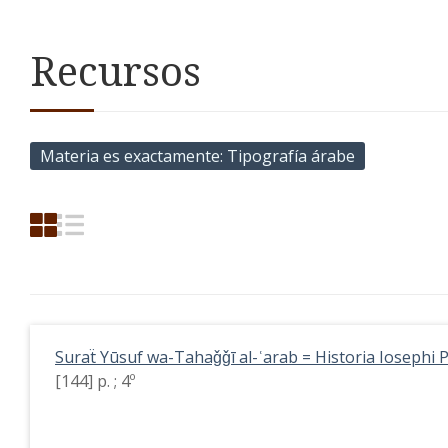
Recursos
Materia es exactamente
Tipografía árabe
Suraẗ Yūsuf wa-Tahaǧǧī al-ʿarab = Historia Iosephi P
[144] p. ; 4º