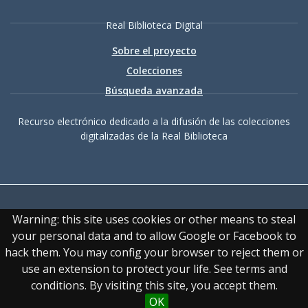
Real Biblioteca Digital
Sobre el proyecto
Colecciones
Búsqueda avanzada
Recurso electrónico dedicado a la difusión de las colecciones
digitalizadas de la Real Biblioteca
Warning: this site uses cookies or other means to steal
your personal data and to allow Google or Facebook to
hack them. You may config your browser to reject them or
Accesibilidad
|
Aviso
use an extension to protect your life. See terms and
legal
|
Política de privacidad
|
Política de cookies
|
Contacto
conditions. By visiting this site, you accept them.
OK