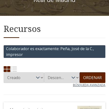
Recursos
Colaborador es exactamente
Peña, José de la C.,
impresor
ORDENAR
BÚSQUEDA AVANZADA