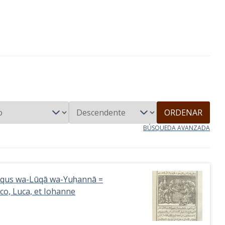
ORDENAR
BÚSQUEDA AVANZADA
Murqus wa-Lūqā wa-Yuḥannā =
co, Luca, et Iohanne