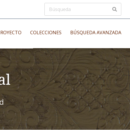
PROYECTO
COLECCIONES
BÚSQUEDA AVANZADA
s
Manuscritos musicales
nos
al
Incunables
es
id