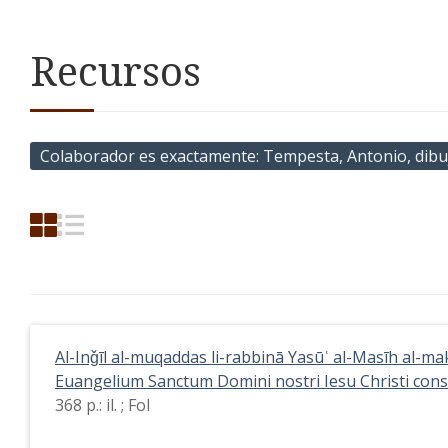
Recursos
Colaborador es exactamente
Tempesta, Antonio, dibu
Al-Inǧīl al-muqaddas li-rabbinā Yasūʿ al-Masīh al-m
Euangelium Sanctum Domini nostri Iesu Christi consc
368 p.: il. ; Fol