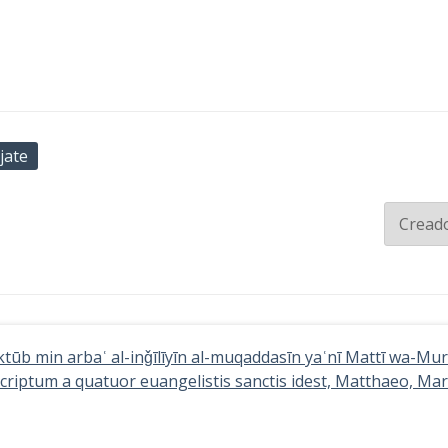
jate
aktūb min arbaʿ al-inǧīlīyīn al-muqaddasīn yaʿnī Mattī wa-
riptum a quatuor euangelistis sanctis idest, Matthaeo, Mar