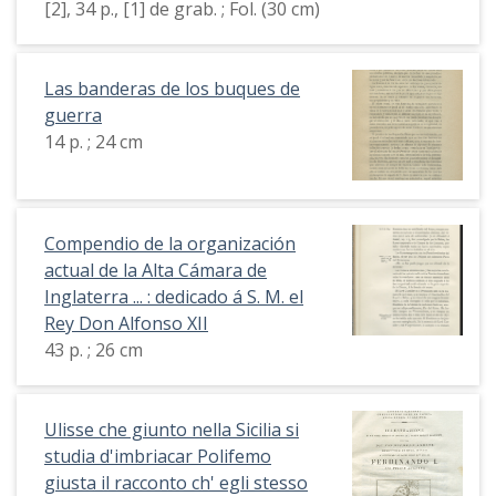
[2], 34 p., [1] de grab. ; Fol. (30 cm)
Las banderas de los buques de
guerra
14 p. ; 24 cm
Compendio de la organización
actual de la Alta Cámara de
Inglaterra ... : dedicado á S. M. el
Rey Don Alfonso XII
43 p. ; 26 cm
Ulisse che giunto nella Sicilia si
studia d'imbriacar Polifemo
giusta il racconto ch' egli stesso