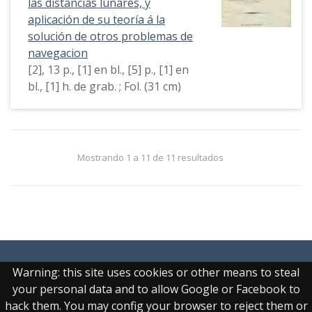
las distancias lunares, y
aplicación de su teoría á la
solución de otros problemas de
navegacion
[2], 13 p., [1] en bl., [5] p., [1] en
bl., [1] h. de grab. ; Fol. (31 cm)
Mostrando 1 a 11 de 11 resultados
Warning: this site uses cookies or other means to steal
your personal data and to allow Google or Facebook to
hack them. You may config your browser to reject them or