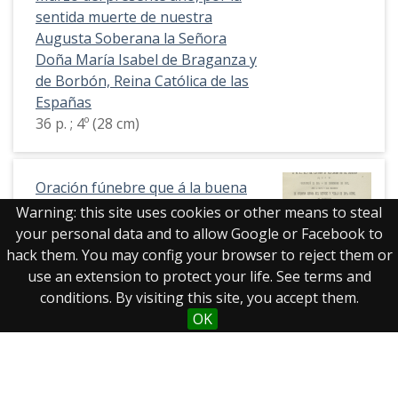
sentida muerte de nuestra
Augusta Soberana la Señora
Doña María Isabel de Braganza y
de Borbón, Reina Católica de las
Españas
36 p. ; 4º (28 cm)
Oración fúnebre que á la buena
memoria de... D. Alfonso XII de
Warning: this site uses cookies or other means to steal
Borbón... pronunció el día 14 de
your personal data and to allow Google or Facebook to
Diciembre de 1885, ante la ...
hack them. You may config your browser to reject them or
Hermandad de Nuestra Señora
use an extension to protect your life. See terms and
del Refugio y Piedad de esta corte
conditions. By visiting this site, you accept them.
D. Isidro de la Fuente y Almazán
OK
16 p. ; 25 cm