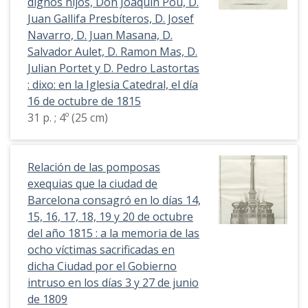
dignos hijos, Don Joaquin Pou, D.
Juan Gallifa Presbíteros, D. Josef
Navarro, D. Juan Masana, D.
Salvador Aulet, D. Ramon Mas, D.
Julian Portet y D. Pedro Lastortas
: dixo: en la Iglesia Catedral, el día
16 de octubre de 1815
31 p. ; 4º (25 cm)
Relación de las pomposas
exequias que la ciudad de
Barcelona consagró en lo días 14,
15, 16, 17, 18, 19 y 20 de octubre
del año 1815 : a la memoria de las
ocho víctimas sacrificadas en
dicha Ciudad por el Gobierno
intruso en los días 3 y 27 de junio
de 1809