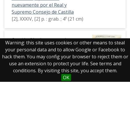
nuevamente por el Real y
Supremo Consejo de Castilla
[2], XXXIV, [2] p. : grab. ; 4º (21 cm)
Oración fúnebre que en las
Warning: this site uses cookies or other means to steal
solemnes exequias celebradas
your personal data and to allow Google or Facebook to
por la fidelísima è invencible
hack them. You may config your browser to reject them or
Ciudad de Tarazona, el día 8 de
use an extension to protect your life. See terms and
febrero de 1819... a la memoria de
conditions. By visiting this site, you accept them.
Dña. María Isabel Francisca de
OK
Braganza y Borbón, Reyna de
España y de las Yndias
39 p. ; 4º (20 cm)
Mostrando 21 a 40 de 349 resultados