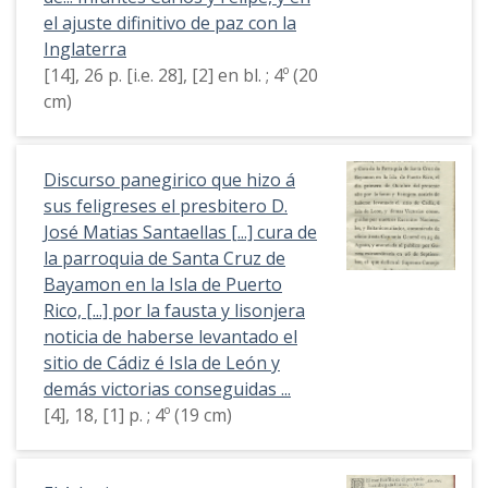
el ajuste difinitivo de paz con la
Inglaterra
[14], 26 p. [i.e. 28], [2] en bl. ; 4º (20
cm)
Discurso panegirico que hizo á
sus feligreses el presbitero D.
José Matias Santaellas [...] cura de
la parroquia de Santa Cruz de
Bayamon en la Isla de Puerto
Rico, [...] por la fausta y lisonjera
noticia de haberse levantado el
sitio de Cádiz é Isla de León y
demás victorias conseguidas ...
[4], 18, [1] p. ; 4º (19 cm)