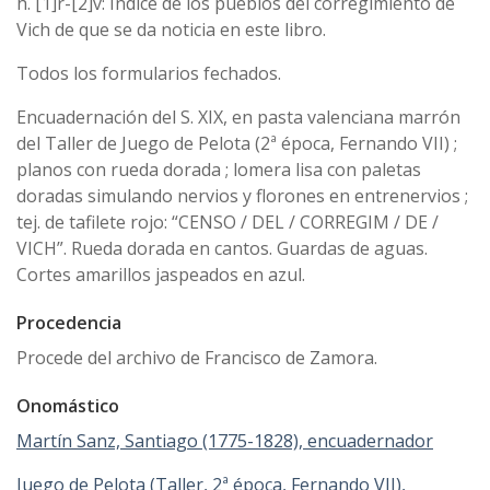
h. [1]r-[2]v: Índice de los pueblos del corregimiento de
Vich de que se da noticia en este libro.
Todos los formularios fechados.
Encuadernación del S. XIX, en pasta valenciana marrón
del Taller de Juego de Pelota (2ª época, Fernando VII) ;
planos con rueda dorada ; lomera lisa con paletas
doradas simulando nervios y florones en entrenervios ;
tej. de tafilete rojo: “CENSO / DEL / CORREGIM / DE /
VICH”. Rueda dorada en cantos. Guardas de aguas.
Cortes amarillos jaspeados en azul.
Procedencia
Procede del archivo de Francisco de Zamora.
Onomástico
Martín Sanz, Santiago (1775-1828), encuadernador
Juego de Pelota (Taller, 2ª época, Fernando VII),