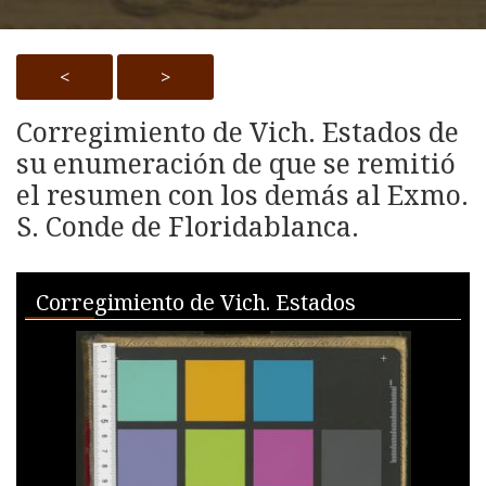
<
>
Corregimiento de Vich. Estados de
su enumeración de que se remitió
el resumen con los demás al Exmo.
S. Conde de Floridablanca.
Skip to downloads and alternative formats
Media Viewer
Corregimiento de Vich. Estados