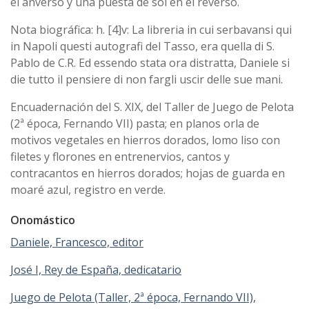
el anverso y una puesta de sol en el reverso.
Nota biográfica: h. [4]v: La libreria in cui serbavansi qui
in Napoli questi autografi del Tasso, era quella di S.
Pablo de C.R. Ed essendo stata ora distratta, Daniele si
die tutto il pensiere di non fargli uscir delle sue mani.
Encuadernación del S. XIX, del Taller de Juego de Pelota
(2ª época, Fernando VII) pasta; en planos orla de
motivos vegetales en hierros dorados, lomo liso con
filetes y florones en entrenervios, cantos y
contracantos en hierros dorados; hojas de guarda en
moaré azul, registro en verde.
Onomástico
Daniele, Francesco, editor
José I, Rey de España, dedicatario
Juego de Pelota (Taller, 2ª época, Fernando VII),