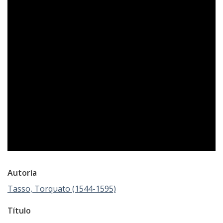
Autoría
Tasso, Torquato (1544-1595)
Título